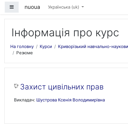
Перейти до головного вмісту
nuoua
Бокова панель
Українська ‎(uk)‎
Інформація про курс
На головну
Курси
Криворізький навчально-наукови
Резюме
Захист цивільних прав
Викладач:
Шустрова Ксенія Володимирівна