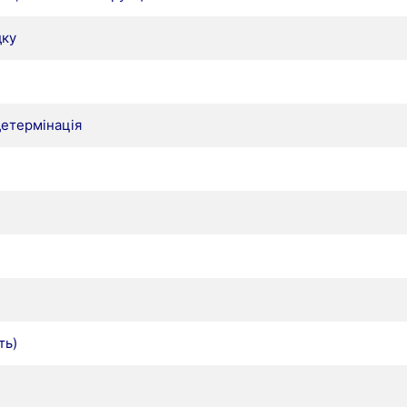
дку
детермінація
ть)