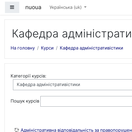
Перейти до головного вмісту
nuoua
Бокова панель
Українська ‎(uk)‎
Кафедра адміністрати
На головну
Курси
Кафедра адміністративістики
Категорії курсів:
Пошук курсів
Адміністративна відповідальність за правопорушенн