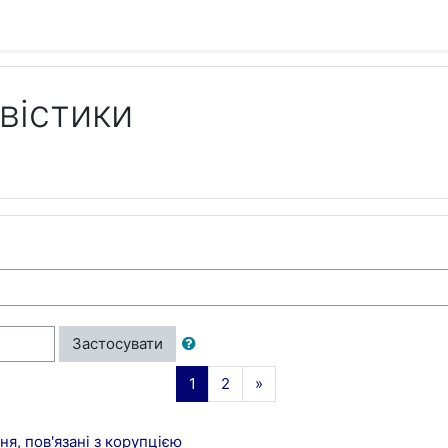
вістики
Застосувати
(поточний)
Далі
1
2
»
я, пов'язані з корупцією