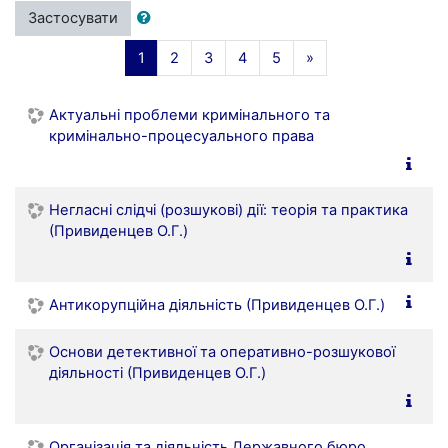
Застосувати
(поточний)
Далі
1
2
3
4
5
»
Актуальні проблеми кримінального та
кримінально-процесуального права
Негласні слідчі (розшукові) дії: теорія та практика
(Привиденцев О.Г.)
Антикорупційна діяльність (Привиденцев О.Г.)
Основи детективної та оперативно-розшукової
діяльності (Привиденцев О.Г.)
Організація та діяльність Державного бюро