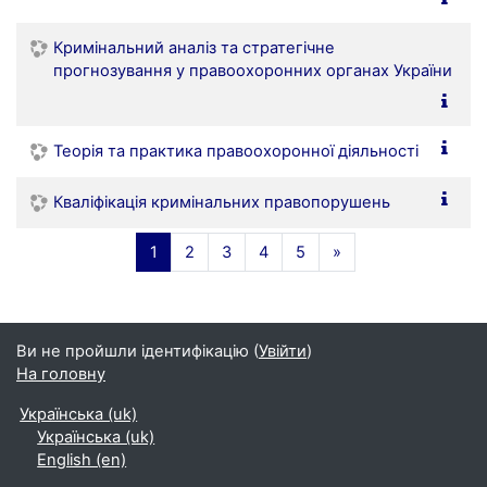
Кримінальний аналіз та стратегічне
прогнозування у правоохоронних органах України
Теорія та практика правоохоронної діяльності
Кваліфікація кримінальних правопорушень
(поточний)
Далі
1
2
3
4
5
»
Ви не пройшли ідентифікацію (
Увійти
)
На головну
Українська ‎(uk)‎
Українська ‎(uk)‎
English ‎(en)‎