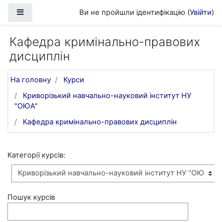
Перейти до головного вмісту
Бокова панель
Ви не пройшли ідентифікацію (
Увійти
)
Кафедра кримінально-правових
дисциплін
На головну
Курси
Криворізький навчально-науковий інститут НУ
"ОЮА"
Кафедра кримінально-правових дисциплін
Категорії курсів:
Пошук курсів