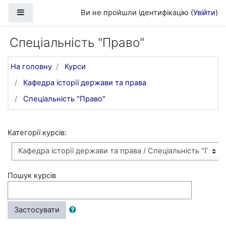
Перейти до головного вмісту
Бокова панель
Ви не пройшли ідентифікацію (
Увійти
)
Спеціальність "Право"
На головну
Курси
Кафедра історії держави та права
Спеціальність "Право"
Категорії курсів:
Пошук курсів
Застосувати